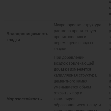
с
Микропористая структура
Н
раствора препятствует
р
Водопроницаемость
проникновению и
з
кладки
перемещению воды в
г
кладке
о
При добавлении
воздухововлекающей
добавки изменяется
капиллярная структура
К
цементного камня:
и
уменьшается объем
м
открытых пор и
т
Морозостойкость
капилляров,
с
образовавшиеся на пути
капилляра микропоры не
(