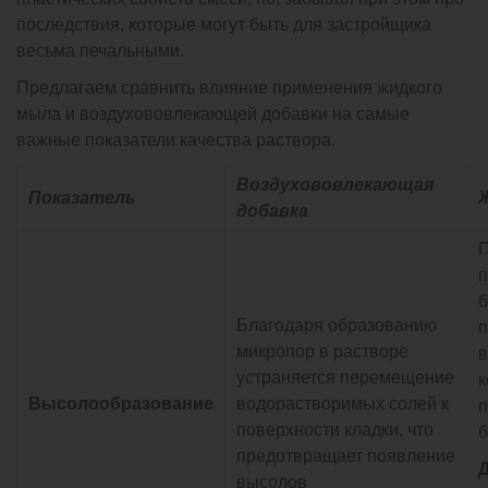
последствия, которые могут быть для застройщика
весьма печальными.
Предлагаем сравнить влияние применения жидкого
мыла и воздухововлекающей добавки на самые
важные показатели качества раствора.
Воздухововлекающая
Показатель
добавка
П
п
б
Благодаря образованию
п
микропор в растворе
в
устраняется перемещение
к
Высолообразование
водорастворимых солей к
п
поверхности кладки, что
б
предотвращает появление
высолов