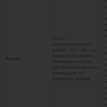
Р
р
р
н
Расход
с
воздухововлекающей
«
добавки – 100 – 200 г. на
о
каждые 100 кг. цемента.
Расход
ц
Производитель всегда
к
дает показатели расхода и
к
рекомендации по
У
применению добавки.
и
а
р
р
п