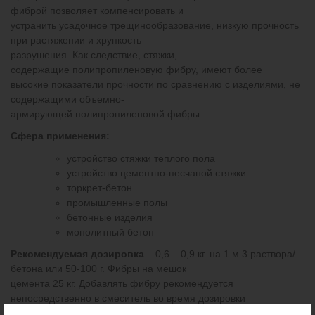
фиброй позволяет компенсировать и
устранить усадочное трещинообразование, низкую прочность
при растяжении и хрупкость
разрушения. Как следствие, стяжки,
содержащие полипропиленовую фибру, имеют более
высокие показатели прочности по сравнению с изделиями, не
содержащими объемно-
армирующей полипропиленовой фибры.
Сфера применения:
устройство стяжки теплого пола
устройство цементно-песчаной стяжки
торкрет-бетон
промышленные полы
бетонные изделия
монолитный бетон
Рекомендуемая дозировка
– 0,6 – 0,9 кг. на 1 м 3 раствора/
бетона или 50-100 г. Фибры на мешок
цемента 25 кг. Добавлять фибру рекомендуется
непосредственно в смеситель во время дозировки
остальных компонентов. Фибру желательно «рассеять» над