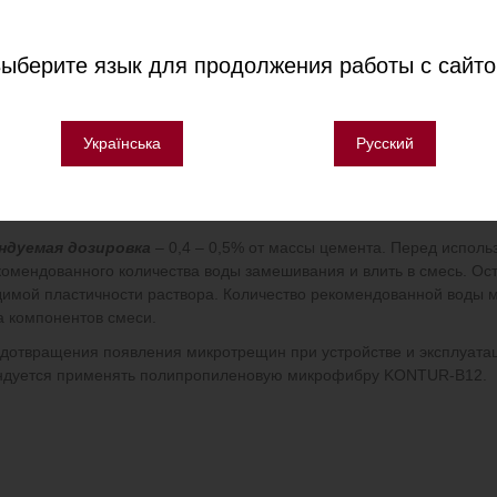
ние
ыберите язык для продолжения работы с сайт
иональный пластификатор для изготовления стяжек любого типа,
ия высококачественной стяжки полов с системами подогрева (тепл
енних работ.
Українська
Русский
применения:
йство стяжки теплого пола
йство цементно-песчаной стяжки
ндуемая дозировка
– 0,4 – 0,5% от массы цемента. Перед исполь
омендованного количества воды замешивания и влить в смесь. Ост
имой пластичности раствора. Количество рекомендованной воды м
а компонентов смеси.
дотвращения появления микротрещин при устройстве и эксплуатац
ндуется применять полипропиленовую микрофибру KONTUR-B12.