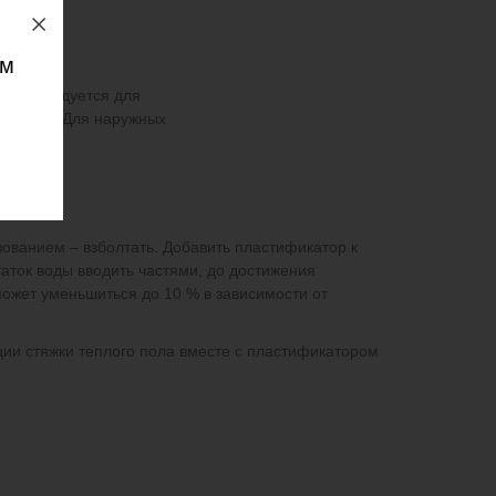
ом
 рекомендуется для
ый пол). Для наружных
зованием – взболтать. Добавить пластификатор к
аток воды вводить частями, до достижения
ожет уменьшиться до 10 % в зависимости от
ии стяжки теплого пола вместе с пластификатором