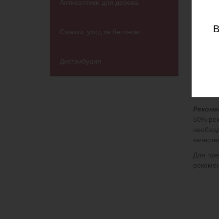
Антисептики для дерева
Описа
В
Смазки, уход за бетоном
Професс
получен
Дистрибуция
и внутр
Сфера 
— устро
— устро
Рекоме
50% рек
необход
качеств
Для пре
рекоме