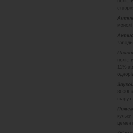
поліст
створю
Антик
монолі
Антис
заводи
Пласт
полісти
11% ві
однорід
Звукоі
8000Гц
шару в 
Пожеж
кульки
цементн