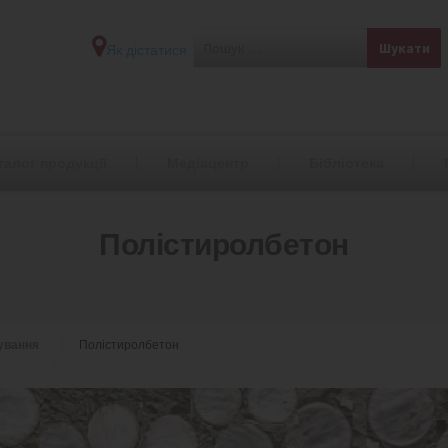
Як дістатися
талог продукції
Медіацентр
Бібліотека
Полістиролбетон
гування
Полістиролбетон