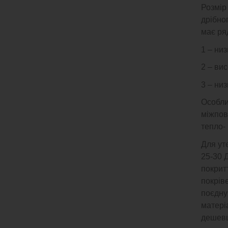
Розмір
дрібно
має ряд
1 – ни
2 – вис
3 – ни
Особли
міжпов
тепло- 
Для ут
25-30 
покрит
покріве
поєдную
матері
дешевш