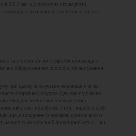
зоні 3-5,5 мм, що дозволяє отримувати
стями відноситься до легких бетонів, проте
ологія утеплення полістиролбетоном підлог і
омічно обґрунтованих способів облаштування
шуму при цьому знижується не менше ніж на
коротші терміни укладати будь-яке підлогове
олбетону для утеплення великих площ
заливний полістиролбетон. І той, і інший спосіб
яцію, що, в поєднанні з високою довговічністю
ть монолітний заливний полістиролбетон – він