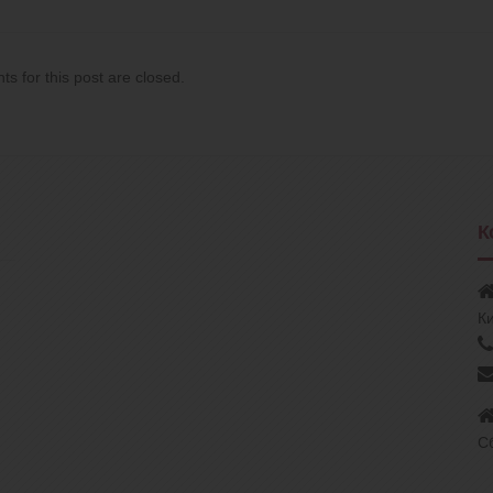
 for this post are closed.
К
Ки
С