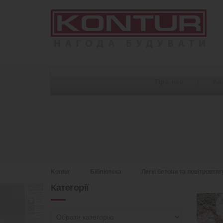
Про нас
Ка
Kontur
Бібліотека
Легкі бетони та повітровтя
Категорії
Категорії