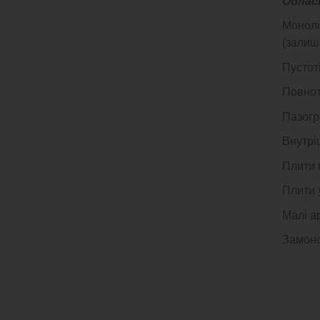
Облас
Моноліт
(залише
Пустот
Повноті
Пазогр
Внутрі
Плити 
Плити 
Малі а
Замоно