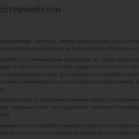
істиролбетон
тиролбетон
– це бетон, легким заповнювачем якого є спін
властивостями відноситься до легких бетонів (пінобетон, га
иролбетон є композиційним матеріалом, до складу якого вхо
ювач, в якості якого виступають гранули спіненого полістир
гає разшаруванню суміші. Для надання полістиролбетонним 
остійкості рекомендується застосовувати поліпропілено
мм.
иролбетон був розроблений порівняно недавно і створений б
кції зовнішньої стіни такі недовговічні і нетехнологічні мате
вачі.
овнювач в полістиролбетоні використовується полістирольна
, яка не чинить істотного впливу на кінцеву міцність легкого б