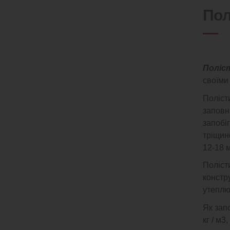
Пол
Поліс
своїми 
Поліст
заповн
запобі
тріщин
12-18 
Поліст
констру
утеплю
Як зап
кг / м3