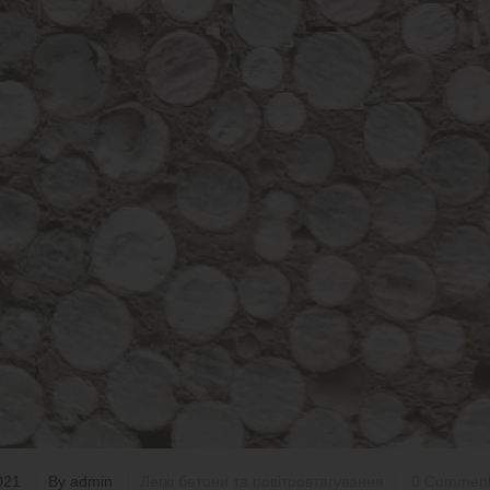
021
By
admin
Легкі бетони та повітровтягування
0 Commen