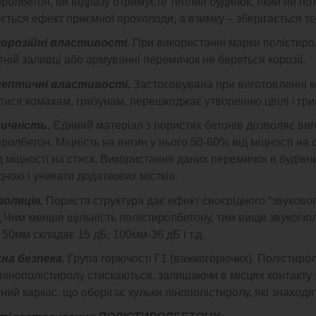
иролбетон, ви відразу отримуєте теплий будинок, який не по
ється ефект приємної прохолоди, а взимку – зберігається т
орозійні властивості.
При використанні марки полістиро
тній заливці або армуванні перемичок не береться корозії.
ептичні властивості.
Застосовувана при виготовленні к
тися комахам, гризунам, перешкоджає утворенню цвілі і гри
ичність.
Єдиний матеріал з пористих бетонів дозволяє виго
ролбетон. Міцність на вигин у нього 50-60% від міцності на 
д міцності на стиск. Використання даних перемичок в будівн
ною і уникати додаткових містків.
золяція.
Пориста структура дає ефект своєрідного “звукового
.Чим менше щільність полістиролбетону, тим вище звукоізо
50мм складає 15 дБ, 100мм-36 дБ і т.д.
на безпека.
Група горючості Г1 (важкогорючих). Полістирол
 пінополістиролу стискаються, залишаючи в місцях контакту 
ий каркас, що оберігає кульки пінополістиролу, які знаходя