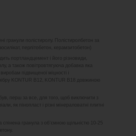
ені гранули полістиролу. Полістиролбетон за
зосилікат, перлітобетон, керамзитобетон)
дить портландцемент і його різновиди,
олу, а також повітровтягуюча добавка яка
виробам підвищеної міцності і
ву фібру KONTUR B12, KONTUR B18 довжиною
ув, перш за все, для того, щоб виключити з
ріали, як пінопласт і різні мінераловатні плитні
 спінена гранула з об’ємною щільністю 10-25
етону.