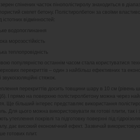
 зерен спінених часток пінополістиролу знаходиться в діапа
пористий скелет бетону. Полістиролбетон за своїми властиво
 істотних відмінностей:
зьке водопоглинання
ока морозостійкість
зька теплопровідність
вою популярністю останнім часом стала користуватися техн
ерхових перекриттів – один з найбільш ефективних та екон
і звукоізоляційні стяжок.
еплення перекриттів досить товщини шару в 10 см (рівень 
Дб). І прямо на поверхню полістиролбетону можна через най
тя. Ще більший інтерес представляє використання полістир
ль. Для цього можна використовувати як готові плити, так і 
ть утеплення покрівлі та підготовку поверхні під гідроізол
алу, дає високий економічний ефект. Зазвичай використовую
е готових плит.