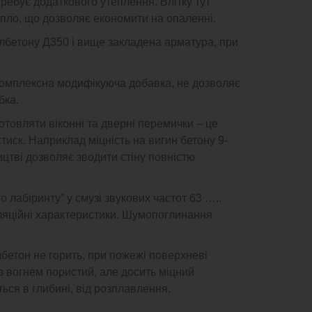
требує додаткового утеплення. Влітку тут
епло, що дозволяє економити на опаленні.
лбетону Д350 і вище закладена арматура, при
омплексна модифікуюча добавка, не дозволяє
бка.
товляти віконні та дверні перемички – це
стиск. Наприклад міцність на вигин бетону 9-
ицтві дозволяє зводити стіну повністю
 лабіринту” у смузі звукових частот 63 …..
ляційні характеристики. Шумопоглинання
бетон не горить, при пожежі поверхневі
з вогнем пористий, але досить міцний
ться в глибині, від розплавлення.