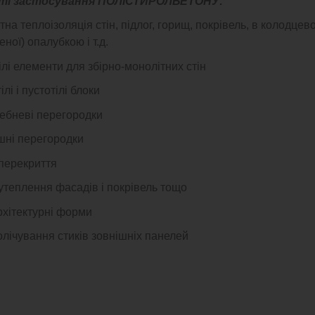
ті застосування ПОЛІСТИРОЛБЕТОНУ:
на теплоізоляція стін, підлог, горищ, покрівель, в колодцево
ної) опалубкою і т.д.
ілі елементи для збірно-монолітних стін
лі і пустотілі блоки
ебневі перегородки
шні перегородки
перекриття
утеплення фасадів і покрівель тощо
рхітектурні форми
лічування стиків зовнішніх панелей