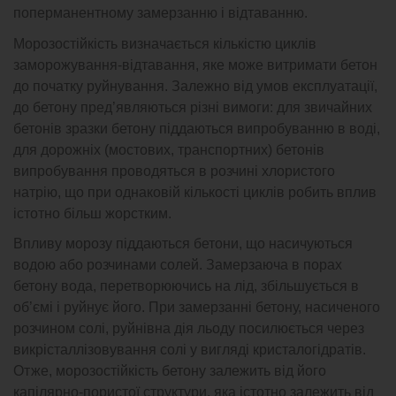
поперманентному замерзанню і відтаванню.
Морозостійкість визначається кількістю циклів
заморожування-відтавання, яке може витримати бетон
до початку руйнування. Залежно від умов експлуатації,
до бетону пред’являються різні вимоги: для звичайних
бетонів зразки бетону піддаються випробуванню в воді,
для дорожніх (мостових, транспортних) бетонів
випробування проводяться в розчині хлористого
натрію, що при однаковій кількості циклів робить вплив
істотно більш жорстким.
Впливу морозу піддаються бетони, що насичуються
водою або розчинами солей. Замерзаюча в порах
бетону вода, перетворюючись на лід, збільшується в
об’ємі і руйнує його. При замерзанні бетону, насиченого
розчином солі, руйнівна дія льоду посилюється через
викрісталлізовування солі у вигляді кристалогідратів.
Отже, морозостійкість бетону залежить від його
капілярно-пористої структури, яка істотно залежить від