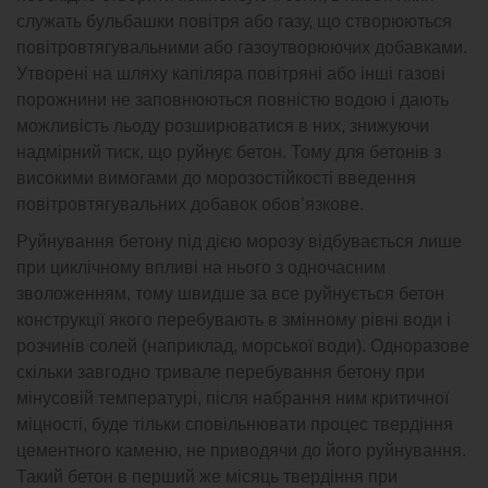
служать бульбашки повітря або газу, що створюються
повітровтягувальними або газоутворюючих добавками.
Утворені на шляху капіляра повітряні або інші газові
порожнини не заповнюються повністю водою і дають
можливість льоду розширюватися в них, знижуючи
надмірний тиск, що руйнує бетон. Тому для бетонів з
високими вимогами до морозостійкості введення
повітровтягувальних добавок обов’язкове.
Руйнування бетону під дією морозу відбувається лише
при циклічному впливі на нього з одночасним
зволоженням, тому швидше за все руйнується бетон
конструкції якого перебувають в змінному рівні води і
розчинів солей (наприклад, морської води). Одноразове
скільки завгодно тривале перебування бетону при
мінусовій температурі, після набрання ним критичної
міцності, буде тільки сповільнювати процес твердіння
цементного каменю, не приводячи до його руйнування.
Такий бетон в перший же місяць твердіння при