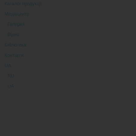
Каталог продукції
Медіацентр
Галерея
Відео
Бібліотека
Контакти
UA
RU
UA