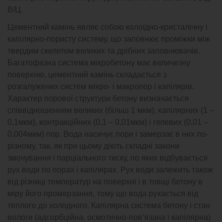
В/Ц.
Цементний камінь являє собою колоїдно-кристалічну і
капілярно-пористу систему, що заповнює проміжки між
твердим скелетом великих та дрібних заповнювачів.
Багатофазна система мікробетону має величезну
поверхню, цементний камінь складається з
розгалужених систем мікро- і макропор і капілярів.
Характер порової структури бетону визначається
співвідношенням великих (більш 1 мкм), капілярних (1 –
0,1мкм), контракційних (0,1 – 0,01мкм) і гелевих (0,01 –
0,004мкм) пор. Вода насичує пори і замерзає в них по-
різному, так, як при цьому діють складні закони
змочування і парціального тиску, по яких відбувається
рух води по порах і капілярах. Рух води залежить також
від різниці температур на поверхні і в товщі бетону в
міру його промерзання, тому що вода рухається від
теплого до холодного. Капілярна система бетону і стан
вологи (адсорбційна, осмотично-пов’язана і капілярна)