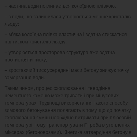
– частина води поглинається колоїдною плівкою,
– з води, що залишилася утворюється менше кристалів
льоду;
– м’яка колоїдна плівка еластична і здатна стискатися
під тиском кристалів льоду;
– утворюється просторова структура вже здатна
протистояти тиску;
– зростаючий тиск усередині маси бетону знижує точку
замерзання води.
Таким чином, процес схоплювання і твердіння
цементного каменю може тривати і при мінусових
температурах. Труднощі використання такого способу
зимового бетонування полягають в тому, що до початку
схоплювання суміш необхідно витримати при плюсовій
температурі, тому транспортувати її треба в утеплених
міксерах (бетоновозами). Кінетика затвердіння бетону в