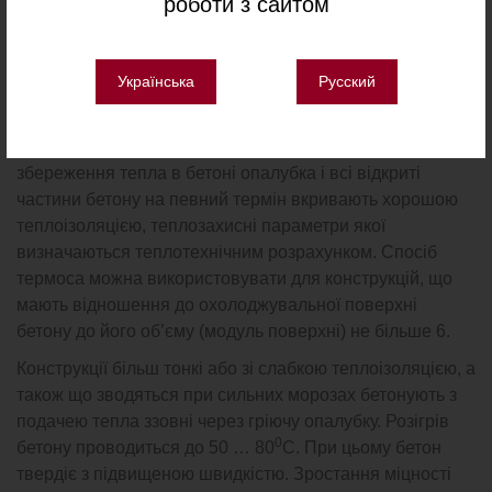
роботи з сайтом
бетонної суміші при укладанні в масивні конструкції
0
повинна бути не нижче 5
С, а при укладанні в
0
тонкостінні конструкції – не нижче 20
С. Теплота з
Українська
Русский
бетону виділяється в основному в перші 3 … 7 діб.
Повний розрахунок можливих тепловиділень
проводиться за спеціальними інструкціями.
Для
збереження тепла в бетоні опалубка і всі відкриті
частини бетону на певний термін вкривають хорошою
теплоізоляцією, теплозахисні параметри якої
визначаються теплотехнічним розрахунком. Спосіб
термоса можна використовувати для конструкцій, що
мають відношення до охолоджувальної поверхні
бетону до його об’єму (модуль поверхні) не більше 6.
Конструкції більш тонкі або зі слабкою теплоізоляцією, а
також що зводяться при сильних морозах бетонують з
подачею тепла ззовні через гріючу опалубку. Розігрів
0
бетону проводиться до 50 … 80
С. При цьому бетон
твердіє з підвищеною швидкістю. Зростання міцності