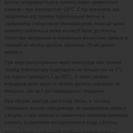
бетону продовжується в гелевих порах цементного
0
каменю і при температурі -20
С. Слід зазначити, що
незалежно від терміну перебування бетону в
середовищі з мінусовою температурою, якщо до цього
моменту найбільша межа міцності була досягнута,
бетон при твердненні в нормально-вологісних умовах в
перший же місяць досягає проектної 28-ми денної
міцності.
При електропрогріванні через електроди або гріючий
0
провід температуру підвищують не більше ніж на 5
С
0
на годину і доводять її до 60
С. В таких умовах
впродовж доби міцність бетону досягає значення не
меншого, ніж за 7 діб нормального твердіння.
При обігріві повітря, що оточує бетон, в тепляку
створюють вологе середовище, встановлюючи ємності
з водою, а при наявності герметичнії опалубки ретельно
стежать за винятком випаровування води з бетону.
У всіх випадках швидкість підйому температури не