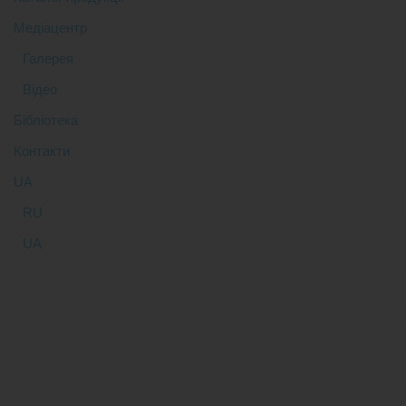
Медіацентр
Галерея
Відео
Бібліотека
Контакти
UA
RU
UA