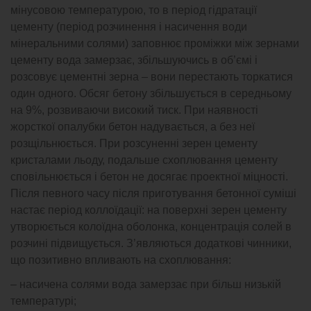
мінусовою температурою, то в період гідратації
цементу (період розчинення і насичення води
мінеральними солями) заповнює проміжки між зернами
цементу вода замерзає, збільшуючись в об’ємі і
розсовує цементні зерна – вони перестають торкатися
один одного. Обсяг бетону збільшується в середньому
на 9%, розвиваючи високий тиск. При наявності
жорсткої опалубки бетон надувається, а без неї
розщільнюється. При розсуненні зерен цементу
кристалами льоду, подальше схоплювання цементу
сповільнюється і бетон не досягає проектної міцності.
Після певного часу після приготування бетонної суміші
настає період коллоїдації: на поверхні зерен цементу
утворюється колоїдна оболонка, концентрація солей в
розчині підвищується. З’являються додаткові чинники,
що позитивно впливають на схоплювання:
– насичена солями вода замерзає при більш низькій
температурі;