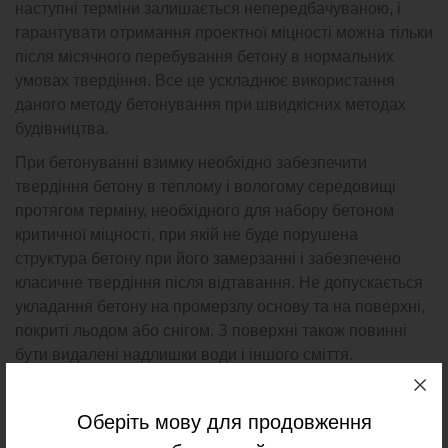
наступні терміни залишається непередбачуваною, і
гарантувати отримання проектної міцності можна тільки
після місячного перебування бетону в нормальних
умовах твердіння. Все це ускладнює використання
даного методу бетонування при швидкісних методах
будівництва.
При бетонуванні взимку необхідно забезпечити
твердіння бетону в теплому і вологому середовищі
протягом терміну, необхідного для набору бетоном
критичної міцності, при якій не буде порушена
структура бетону при його замерзанні і забезпечено
класичне твердіння після відтавання. Не допускається
укладання бетону на промерзлу основу та на поверхні,
покриті льодом або снігом. З поверхні також повинні
бути видалені надлишки води і іншого сміття.
При способі термоса підігріта бетонна суміш твердне в
умовах теплоізоляції з урахуванням власних
Оберіть мову для продовження
тепловиділень бетону. Мінімальна температура