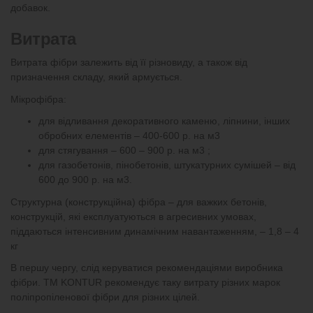
добавок.
Витрата
Витрата фібри залежить від її різновиду, а також від
призначення складу, який армується.
Мікрофібра:
для відливання декоративного каменю, ліпнини, інших
обробних елементів – 400-600 р. на м3
для стягування – 600 – 900 р. на м3 ;
для газобетонів, пінобетонів, штукатурних сумішей – від
600 до 900 р. на м3.
Структурна (конструкційна) фібра – для важких бетонів,
конструкцій, які експлуатуються в агресивних умовах,
піддаються інтенсивним динамічним навантаженням, – 1,8 – 4
кг
В першу чергу, слід керуватися рекомендаціями виробника
фібри. ТМ KONTUR рекомендує таку витрату різних марок
поліпропіленової фібри для різних цілей.