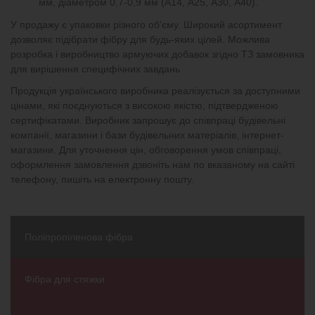
мм, діаметром 0,7-0,9 мм (А14, А25, А30, А40).
У продажу є упаковки різного об’єму. Широкий асортимент
дозволяє підібрати фібру для будь-яких цілей. Можлива
розробка і виробництво армуючих добавок згідно ТЗ замовника
для вирішення специфічних завдань
Продукція українського виробника реалізується за доступними
цінами, які поєднуються з високою якістю, підтвердженою
сертифікатами. Виробник запрошує до співпраці будівельні
компанії, магазини і бази будівельних матеріалів, інтернет-
магазини. Для уточнення цін, обговорення умов співпраці,
оформлення замовлення дзвоніть нам по вказаному на сайті
телефону, пишіть на електронну пошту.
Поліпропіленова фiбра
Фібра для стяжки