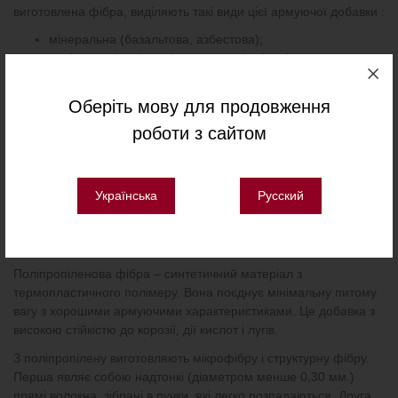
виготовлена фібра, виділяють такі види цієї армуючої добавки :
мінеральна (базальтова, азбестова);
полімерна (поліпропіленова, поліамідна);
скляна (склофібра);
металева;
Оберіть мову для продовження
целюлозна
роботи з сайтом
Також за типом армування розрізняють мікрофібру
(фіброволокно – короткі волокна завдовжки 2-24 мм,
діаметром менше 0,30 мм.) і структурну (конструкційну) фібру
Українська
Русский
(діаметром більше 0,3 мм.).
Поліпропіленова фібра
Поліпропіленова фібра – синтетичний матеріал з
термопластичного полімеру. Вона поєднує мінімальну питому
вагу з хорошими армуючими характеристиками. Це добавка з
високою стійкістю до корозії, дії кислот і лугів.
З поліпропілену виготовляють мікрофібру і структурну фібру.
Перша являє собою надтонкі (діаметром менше 0,30 мм.)
прямі волокна, зібрані в пучки, які легко розпадаються. Друга