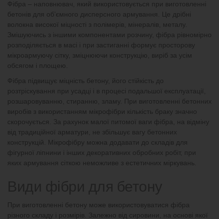
Фібра – наповнювач, який використовується при виготовленні
бетонів для об’ємного дисперсного армування. Це дрібні
волокна високої міцності з полімерів, мінералів, металу.
Змішуючись з іншими компонентами розчину, фібра рівномірно
розподіляється в масі і при застиганні формує просторову
мікроармуючу сітку, зміцнюючи конструкцію, виріб за усім
обсягом і площею.
Фібра підвищує міцність бетону, його стійкість до
розтріскування при усадці і в процесі подальшої експлуатації,
розшаровуванню, стиранню, зламу. При виготовленні бетонних
виробів з використанням мікрофібри кількість браку значно
скорочується. За рахунок малої питомої ваги фібра, на відміну
від традиційної арматури, не збільшує вагу бетонних
конструкцій. Мікрофібру можна додавати до складів для
фігурної ліпнини і інших декоративних обробних робіт, при
яких армування сіткою неможливе з естетичних міркувань.
Види фібри для бетону
При виготовленні бетону може використовуватися фібра
різного складу і розмірів. Залежно від сировини, на основі якої