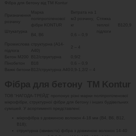
Фібра для бетону від ТМ Kontur
Марка
Витрата на 1
Призначення
поліпропіленової
м3 розчину,
Стяжка
розчину
фібри KONTUR
кг
теплої
В12
0,9
Штукатурка
підлоги
В4, В6
0,6 – 0,9
Промислова
структурна (А14-
2 – 4
підлога
А40)
Бетон М200
В12/структурна
0,9/2
Пінобетон
В18
0,6 – 0,9
Важкі бетони
В12/структурна А40
0,9-1,2/2 – 4
Фібра для бетону ТМ Kontur
ТОВ “НАГОДА-ТРЕЙД” пропонує різні марки поліпропіленової
мікрофібри, структурної фібри для бетону і інших будівельних
сумішей. У асортименті представлені:
мікрофібра з довжиною волокон 4-18 мм (В4, В6, В12,
В18);
структурна (звивиста) фібра з довжиною волокон 14-40