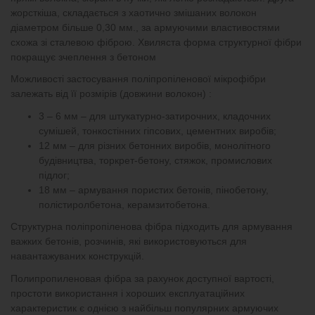
жорсткіша, складається з хаотично змішаних волокон
діаметром більше 0,30 мм., за армуючими властивостями
схожа зі сталевою фіброю. Хвиляста форма структурної фібри
покращує зчеплення з бетоном
Можливості застосування поліпропіленової мікрофібри
залежать від її розмірів (довжини волокон) :
3 – 6 мм – для штукатурно-затирочних, кладочних
сумішей, тонкостінних гіпсових, цементних виробів;
12 мм – для різних бетонних виробів, монолітного
будівництва, торкрет-бетону, стяжок, промислових
підлог;
18 мм – армування пористих бетонів, пінобетону,
полістиролбетона, керамзитобетона.
Структурна поліпропіленова фібра підходить для армування
важких бетонів, розчинів, які використовуються для
навантажуваних конструкцій.
Полипропиленовая фібра за рахунок доступної вартості,
простоти використання і хороших експлуатаційних
характеристик є однією з найбільш популярних армуючих