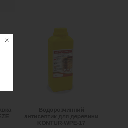
м
авка
Водорозчинний
EZE
антисептик для деревини
KONTUR-WPE-17