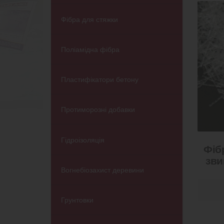
Фібра для стяжки
Поліамідна фібра
Пластифікатори бетону
Протиморозні добавки
Гідроізоляція
Фіб
зви
Вогнебіозахист деревини
Грунтовки