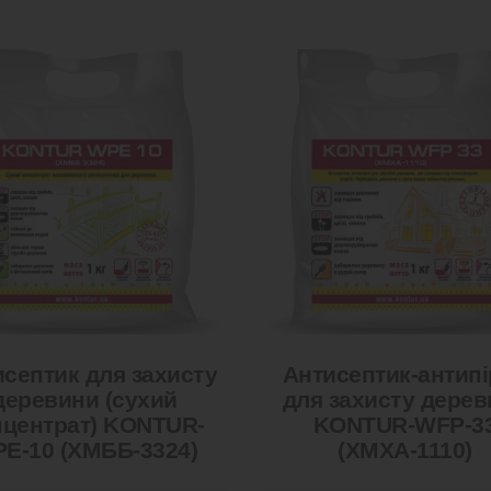
септик для захисту
Антисептик-антипі
деревини (сухий
для захисту дерев
нцентрат) KONTUR-
KONTUR-WFP-3
E-10 (ХМББ-3324)
(ХМХА-1110)