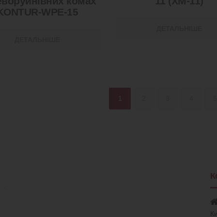
еворуйнівних комах
11 (ХМ-11)
KONTUR-WPE-15
ДЕТАЛЬНІШЕ
ДЕТАЛЬНІШЕ
1
2
3
4
5
К
Ки