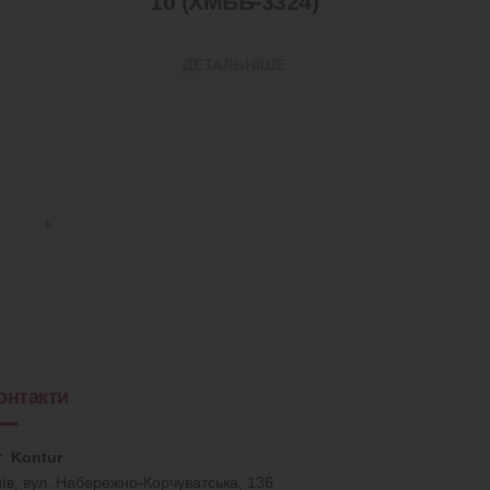
10 (ХМББ-3324)
ДЕТАЛЬНІШЕ
→
онтакти
Kontur
їв, вул. Набережно-Корчуватська, 136