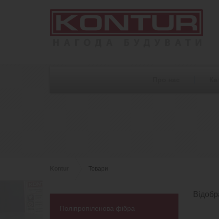
Про нас
Ка
Kontur
Товари
Відобр
Поліпропіленова фiбра