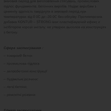
зимовий період для виготовлення стягувань, промислових
підлог, фундаментів, бетонних виробів. Надає виробам з
цементу здатність тверднути в зимовий період при
температурах від 0 0С до -20 0С без обігріву. Протиморозна
добавка KONTUR – STRONG має пластифікуючий ефект, є
інгібітором корозії металу, не утворює высолов на конструкціях
з бетону.
Сфера застосування :
– товарний бетон
– промислова підлога
– залізобетонні конструкції
– будівельні розчини;
– легкі бетони;
– ремонтні розчини
Ефект застосування.