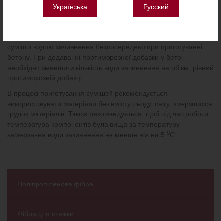
Від -10 до -15
0,9-1,1
Українська
Русский
Від -15 до -20
1,2-1,5
Протиморозну добавку рекомендується вводити в готову суху
суміш з водою зачиннення безпосередньо при приготуванні
бетону. При додаванні протиморозної добавки у бетон
необхідно зменшити кількість води зачиннення на об’єм, рівний
протиморозній добавці.
В процесі приготування сумішей рекомендується
використовувати матеріали без вмісту льоду, снігу, змерзшихся
грудок матеріалів. Також рекомендується, щоб під час роботи
температура компонентів була вища за температуру
0
замерзання води зачиннення не менше ніж на 5
С.
Поліпропіленова фiбра
Фібра для стяжки